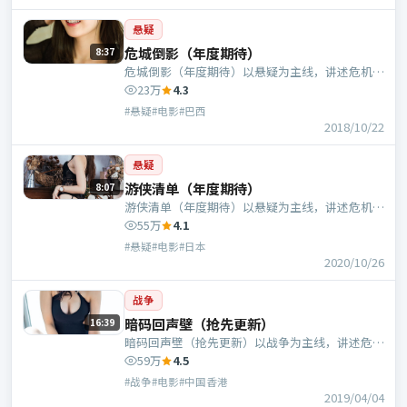
悬疑
危城倒影（年度期待）
8:37
危城倒影（年度期待）以悬疑为主线，讲述危机中
的抉择与人物成长；巴西班底，管虎执导，于和
23万
4.3
伟、周冬雨等主演。
#悬疑#电影#巴西
2018/10/22
悬疑
游侠清单（年度期待）
8:07
游侠清单（年度期待）以悬疑为主线，讲述危机中
的抉择与人物成长；日本班底，管虎执导，张译、
55万
4.1
秦昊等主演。
#悬疑#电影#日本
2020/10/26
战争
暗码回声壁（抢先更新）
16:39
暗码回声壁（抢先更新）以战争为主线，讲述危机
中的抉择与人物成长；中国香港班底，文牧野执
59万
4.5
导，马丽、咏梅等主演。
#战争#电影#中国香港
2019/04/04