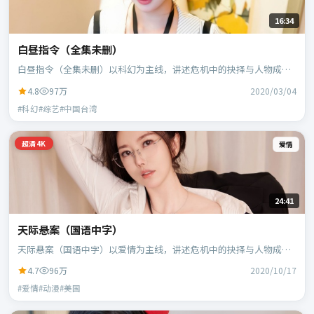
16:34
白昼指令（全集未删）
白昼指令（全集未删）以科幻为主线，讲述危机中的抉择与人物成
长；中国台湾班底，郭帆执导，周冬雨、白宇等主演。
4.8
97万
2020/03/04
#科幻#综艺#中国台湾
超清4K
爱情
24:41
天际悬案（国语中字）
天际悬案（国语中字）以爱情为主线，讲述危机中的抉择与人物成
长；美国班底，宁浩执导，凯特·布兰切特、蕾雅·赛杜等主演。
4.7
96万
2020/10/17
#爱情#动漫#美国