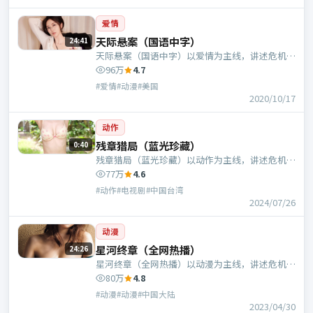
爱情
天际悬案（国语中字）
24:41
天际悬案（国语中字）以爱情为主线，讲述危机中
的抉择与人物成长；美国班底，宁浩执导，凯特·
96万
4.7
布兰切特、蕾雅·赛杜等主演。
#爱情#动漫#美国
2020/10/17
动作
残章猎局（蓝光珍藏）
0:40
残章猎局（蓝光珍藏）以动作为主线，讲述危机中
的抉择与人物成长；中国台湾班底，曹盾执导，周
77万
4.6
冬雨、于和伟等主演。
#动作#电视剧#中国台湾
2024/07/26
动漫
星河终章（全网热播）
24:26
星河终章（全网热播）以动漫为主线，讲述危机中
的抉择与人物成长；中国大陆班底，王伟执导，段
80万
4.8
奕宏、赵丽颖等主演。
#动漫#动漫#中国大陆
2023/04/30