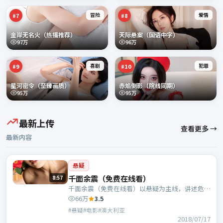
冒险
爱情
#
7
#
8
金岸无名火（热播推荐）
天际悬案（国语中字）
97万
96万
喜剧
犯罪
#
9
#
10
星河密令（至臻画质）
赤焰倒影（院线同期）
95万
95万
最新上传
查看更多 →
最新内容
悬疑
千面余震（免费在线看）
8:57
千面余震（免费在线看）以悬疑为主线，讲述危机
中的抉择与人物成长；澳大利亚班底，乌尔善执
66万
3.5
导，胡歌、张译等主演。
#悬疑#电影#澳大利亚
2018/07/17