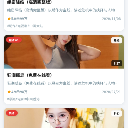
绝密降临（高清完整版）
绝密降临（高清完整版）以动作为主线，讲述危机中的抉择与人物成
长；中国大陆班底，徐克执导，段奕宏、范伟等主演。
5.0
99万
2020/11/08
#动作#电视剧#中国大陆
超清4K
悬疑
8:27
狂潮孤岛（免费在线看）
狂潮孤岛（免费在线看）以悬疑为主线，讲述危机中的抉择与人物成
长；中国香港班底，乌尔善执导，刘德华、段奕宏等主演。
4.9
98万
2020/07/21
#悬疑#电影#中国香港
高清
科幻