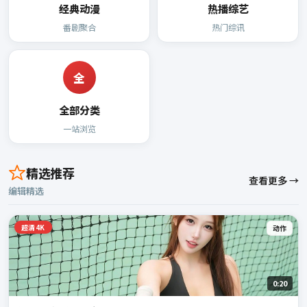
经典动漫
热播综艺
番剧聚合
热门综讯
全
全部分类
一站浏览
精选推荐
查看更多 →
编辑精选
超清4K
动作
0:20