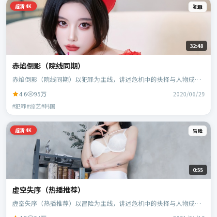
超清4K
犯罪
32:48
赤焰倒影（院线同期）
赤焰倒影（院线同期）以犯罪为主线，讲述危机中的抉择与人物成
长；韩国班底，林超贤执导，胡歌、黄政民等主演。
4.6
95万
2020/06/29
#犯罪#综艺#韩国
超清4K
冒险
0:55
虚空失序（热播推荐）
虚空失序（热播推荐）以冒险为主线，讲述危机中的抉择与人物成
长；日本班底，贾樟柯执导，黄政民、谭卓等主演。