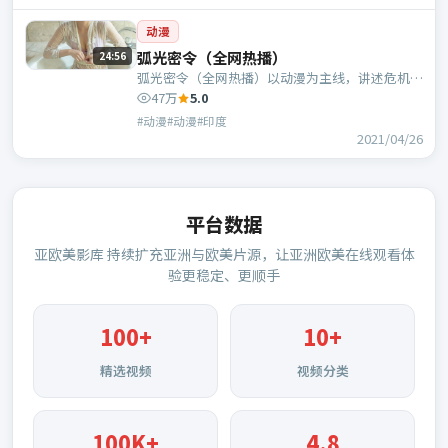
动漫
弧光密令（全网热播）
24:56
弧光密令（全网热播）以动漫为主线，讲述危机中
的抉择与人物成长；印度班底，王伟执导，汤唯、
47万
5.0
凯特·布兰切特等主演。
#动漫#动漫#印度
2021/04/26
平台数据
亚欧美影库
持续扩充亚洲与欧美片源，让亚洲欧美在线观看体
验更稳定、更顺手
100
+
10+
精选视频
视频分类
100K+
4.8