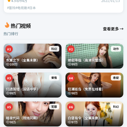
4.5
94万
2021/01/13
#冒险#电视剧#日本
热门视频
查看更多 →
热门排行
科幻
动作
#
1
#
2
东篱之下（全集未删）
绝密降临（高清完整版）
100万
99万
爱情
悬疑
#
3
#
4
归途围猎（国语中字）
狂潮孤岛（免费在线看）
99万
98万
犯罪
科幻
#
5
#
6
暗夜代码（院线同期）
白昼指令（全集未删）
98万
97万